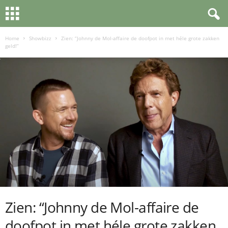
Home
Showbizz
Zien: “Johnny de Mol-affaire de doofpot in met héle grote zakken
geld!”
Zien: “Johnny de Mol-affaire de
doofpot in met héle grote zakken