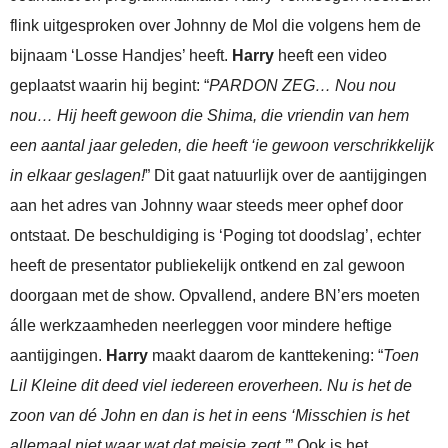
flink uitgesproken over Johnny de Mol die volgens hem de
bijnaam ‘Losse Handjes’ heeft.
Harry
heeft een video
geplaatst waarin hij begint: “
PARDON ZEG… Nou nou
nou… Hij heeft gewoon die Shima, die vriendin van hem
een aantal jaar geleden, die heeft ‘ie gewoon verschrikkelijk
in elkaar geslagen!
” Dit gaat natuurlijk over de aantijgingen
aan het adres van Johnny waar steeds meer ophef door
ontstaat. De beschuldiging is ‘Poging tot doodslag’, echter
heeft de presentator publiekelijk ontkend en zal gewoon
doorgaan met de show. Opvallend, andere BN’ers moeten
álle werkzaamheden neerleggen voor mindere heftige
aantijgingen.
Harry
maakt daarom de kanttekening: “
Toen
Lil Kleine dit deed viel iedereen eroverheen. Nu is het de
zoon van dé John en dan is het in eens ‘Misschien is het
allemaal niet waar wat dat meisje zegt.’
” Ook is het