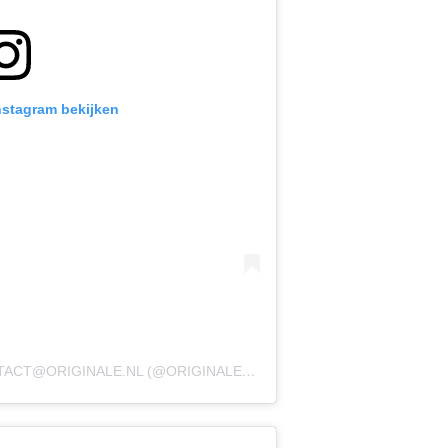
Instagram bekijken
TACT@ORIGINALE.NL
(@ORIGINALEMARCDEBOER)