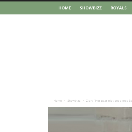
HOME
SHOWBIZZ
ROYALS
Home
Showbizz
Zien: “Het gaat niet goed met B