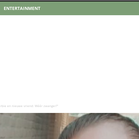
ENTERTAINMENT
arbie en nieuwe vriend: Wéér zwanger?”