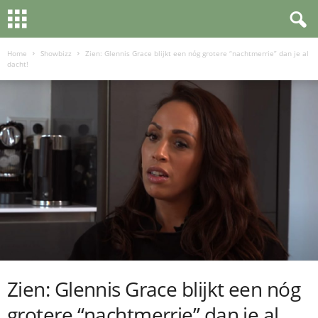
Home
Showbizz
Zien: Glennis Grace blijkt een nóg grotere “nachtmerrie” dan je al
dacht!
Zien: Glennis Grace blijkt een nóg
grotere “nachtmerrie” dan je al