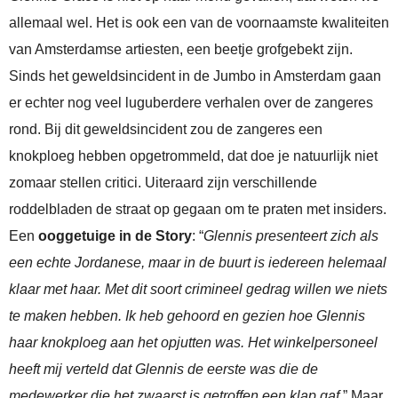
allemaal wel. Het is ook een van de voornaamste kwaliteiten
van Amsterdamse artiesten, een beetje grofgebekt zijn.
Sinds het geweldsincident in de Jumbo in Amsterdam gaan
er echter nog veel luguberdere verhalen over de zangeres
rond. Bij dit geweldsincident zou de zangeres een
knokploeg hebben opgetrommeld, dat doe je natuurlijk niet
zomaar stellen critici. Uiteraard zijn verschillende
roddelbladen de straat op gegaan om te praten met insiders.
Een
ooggetuige in de Story
: “
Glennis presenteert zich als
een echte Jordanese, maar in de buurt is iedereen helemaal
klaar met haar. Met dit soort crimineel gedrag willen we niets
te maken hebben. Ik heb gehoord en gezien hoe Glennis
haar knokploeg aan het opjutten was. Het winkelpersoneel
heeft mij verteld dat Glennis de eerste was die de
medewerker die het zwaarst is getroffen een klap gaf.
” Maar