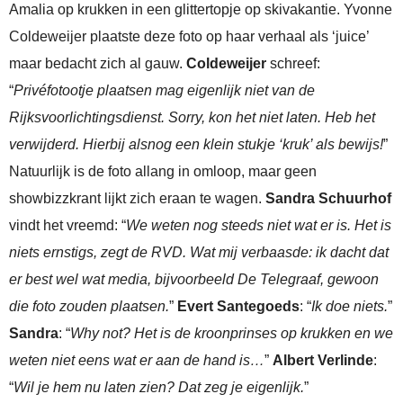
Amalia op krukken in een glittertopje op skivakantie. Yvonne
Coldeweijer plaatste deze foto op haar verhaal als ‘juice’
maar bedacht zich al gauw.
Coldeweijer
schreef:
“
Privéfotootje plaatsen mag eigenlijk niet van de
Rijksvoorlichtingsdienst. Sorry, kon het niet laten. Heb het
verwijderd. Hierbij alsnog een klein stukje ‘kruk’ als bewijs!
”
Natuurlijk is de foto allang in omloop, maar geen
showbizzkrant lijkt zich eraan te wagen.
Sandra Schuurhof
vindt het vreemd: “
We weten nog steeds niet wat er is. Het is
niets ernstigs, zegt de RVD. Wat mij verbaasde: ik dacht dat
er best wel wat media, bijvoorbeeld De Telegraaf, gewoon
die foto zouden plaatsen.
”
Evert Santegoeds
: “
Ik doe niets.
”
Sandra
: “
Why not? Het is de kroonprinses op krukken en we
weten niet eens wat er aan de hand is…
”
Albert Verlinde
:
“
Wil je hem nu laten zien? Dat zeg je eigenlijk.
”