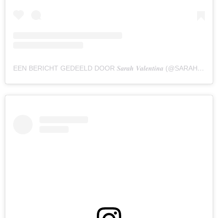
EEN BERICHT GEDEELD DOOR 𝑺𝒂𝒓𝒂𝒉 𝑽𝒂𝒍𝒆𝒏𝒕𝒊𝒏𝒂 (@SARAHVANSOELEN)