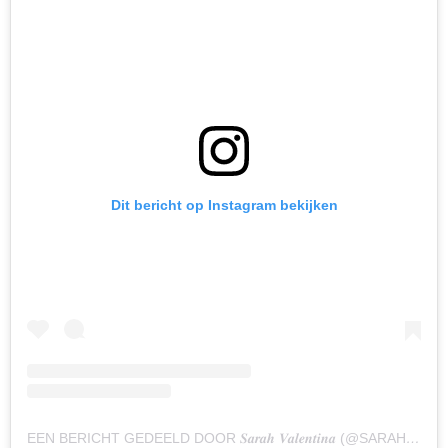
Dit bericht op Instagram bekijken
EEN BERICHT GEDEELD DOOR 𝑺𝒂𝒓𝒂𝒉 𝑽𝒂𝒍𝒆𝒏𝒕𝒊𝒏𝒂 (@SARAHVANSOELEN)