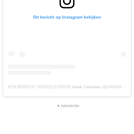
Dit bericht op Instagram bekijken
EEN BERICHT GEDEELD DOOR 𝑺𝒂𝒓𝒂𝒉 𝑽𝒂𝒍𝒆𝒏𝒕𝒊𝒏𝒂 (@SARAHVANSOELEN)
▼ Advertentie