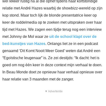
wel lekker rustig na al die ophef tijdens haar kortstondige
relatie met André Hazes waarbij de showbizz-wereld op zijn
kop stond. Maar toch lijk de blonde presentatrice keer op
keer de roddelmedia op te zoeken met uitspraken over haar
tijd met Hazes. We zagen een tijdje terug nog een interview
met Johnny de Mol waar ze
uit de school klapt over de
bed-kunstjes van Hazes
. Onlangs liet ze in een podcast
genaamd ‘Dit Komt Nooit Meer Goed’ weten dat André een
“Egoïstische leugenaar” is. Ze zei destijds: “Ik dacht: het is
goed om nog één keer in deze context mijn verhaal te doen.
In Beau Monde doet ze opnieuw haar verhaal opnieuw over
haar relatie van 3 maanden met de zanger.
▼ Advertentie