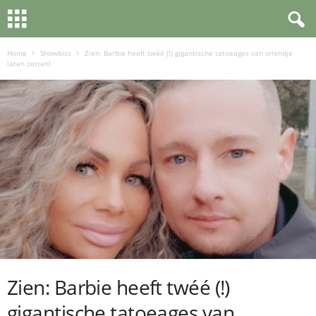
Home
Showbizz
Zien: Barbie heeft twéé (!) gigantische tatoeages van vriendje
laten zetten!
Zien: Barbie heeft twéé (!)
gigantische tatoeages van