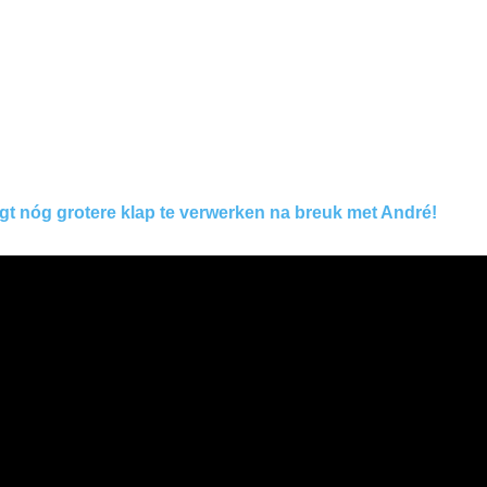
jgt nóg grotere klap te verwerken na breuk met André!