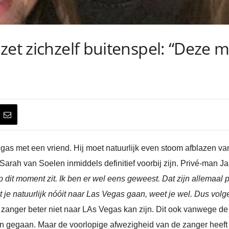
zet zichzelf buitenspel: “Deze 
as met een vriend. Hij moet natuurlijk even stoom afblazen va
Sarah van Soelen inmiddels definitief voorbij zijn. Privé-man Jan
 dit moment zit. Ik ben er wel eens geweest. Dat zijn allemaal pri
je natuurlijk nóóit naar Las Vegas gaan, weet je wel. Dus volgen
zanger beter niet naar LAs Vegas kan zijn. Dit ook vanwege d
jn gegaan. Maar de voorlopige afwezigheid van de zanger heeft 