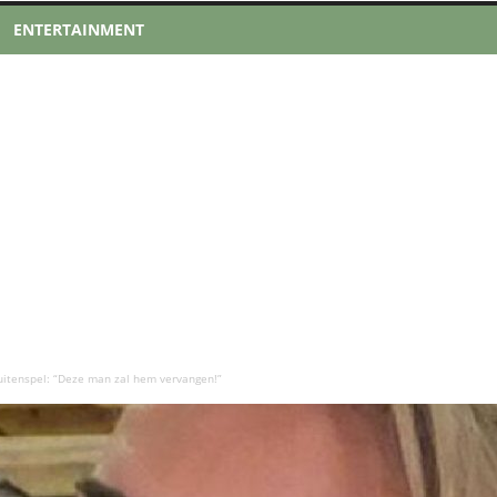
ENTERTAINMENT
buitenspel: “Deze man zal hem vervangen!”