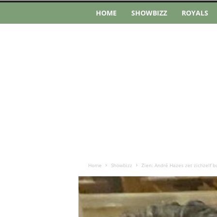
HOME
SHOWBIZZ
ROYALS
Home
Showbizz
Zien: André Hazes zet zichzelf 