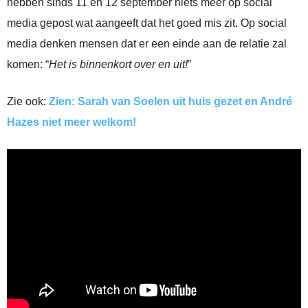
hebben sinds 11 en 12 september niets meer op social
media gepost wat aangeeft dat het goed mis zit. Op social
media denken mensen dat er een einde aan de relatie zal
komen: “
Het is binnenkort over en uit!
”
Zie ook:
Zien: Sarah van Soelen uit huis gezet en André
Hazes niet meer welkom!