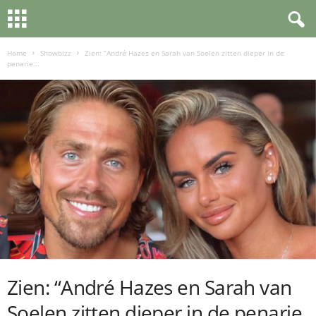
Home
Showbizz
Zien: “André Hazes en Sarah van Soelen zitten dieper in de
penarie...
Zien: “André Hazes en Sarah van
Soelen zitten dieper in de penarie