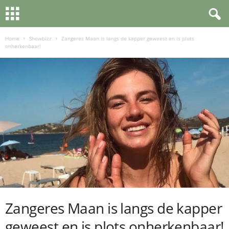
Home
Showbizz
Zangeres Maan is langs de kapper geweest en is plots
onherkenbaar!
Zangeres Maan is langs de kapper
geweest en is plots onherkenbaar!