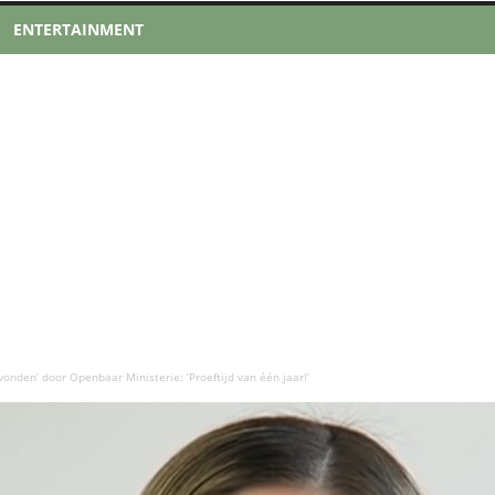
ENTERTAINMENT
onden’ door Openbaar Ministerie: ‘Proeftijd van één jaar!’