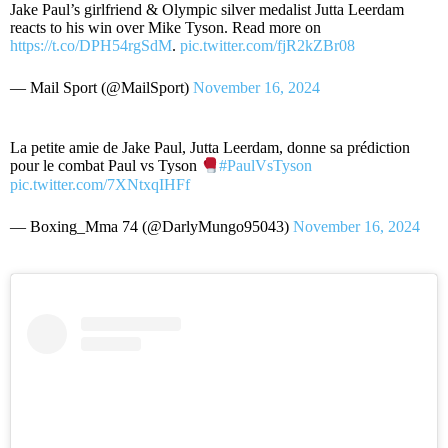
Jake Paul’s girlfriend & Olympic silver medalist Jutta Leerdam
reacts to his win over Mike Tyson. Read more on
https://t.co/DPH54rgSdM
.
pic.twitter.com/fjR2kZBr08
— Mail Sport (@MailSport)
November 16, 2024
La petite amie de Jake Paul, Jutta Leerdam, donne sa prédiction
pour le combat Paul vs Tyson
#PaulVsTyson
pic.twitter.com/7XNtxqIHFf
— Boxing_Mma 74 (@DarlyMungo95043)
November 16, 2024