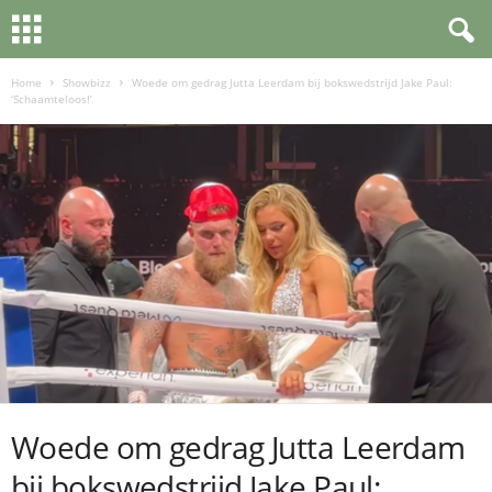
Home
Showbizz
Woede om gedrag Jutta Leerdam bij bokswedstrijd Jake Paul:
‘Schaamteloos!’
Woede om gedrag Jutta Leerdam
bij bokswedstrijd Jake Paul: