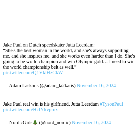
Jake Paul on Dutch speedskater Jutta Leerdam:
“She's the best woman in the world, and she's always supporting
me, and she inspires me, and she works even harder than I do. She's
going to be world champion and win Olympic gold… I need to win
the world championship belt as well.”
pic.twitter.com/Q1VklHzCkW
— Adam Laskaris (@adam_la2karis)
November 16, 2024
Jake Paul real win is his girlfriend, Jutta Leerdam
#TysonPaul
pic.twitter.com/HcIYkvprux
— NordicGirls
(@nord_nordic)
November 16, 2024