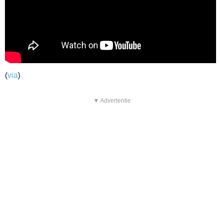
(
via
)
▼ Advertentie