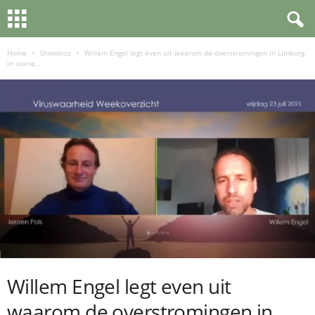
Home
Showbizz
Willem Engel legt even uit waarom de overstromingen in Limburg
in scene...
Willem Engel legt even uit
waarom de overstromingen in