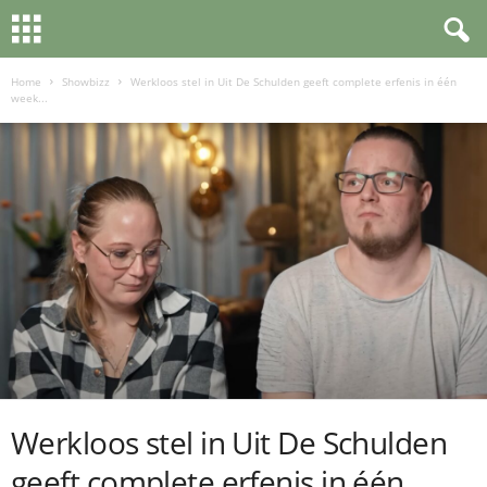
Home
Showbizz
Werkloos stel in Uit De Schulden geeft complete erfenis in één
week...
Werkloos stel in Uit De Schulden
geeft complete erfenis in één