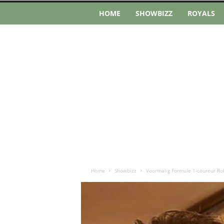
HOME
SHOWBIZZ
ROYALS
Home
Showbizz
Voormalig Formule 1-coureur Rob