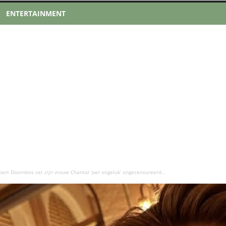
ENTERTAINMENT
ert Doornbos zet zijn vrouw Chantal ‘per ongeluk’ ongecensureerd...