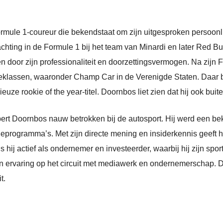
mule 1-coureur die bekendstaat om zijn uitgesproken persoonlij
hting in de Formule 1 bij het team van Minardi en later Red Bull
den door zijn professionaliteit en doorzettingsvermogen. Na zij
aceklassen, waaronder Champ Car in de Verenigde Staten. Daar 
uze rookie of the year-titel. Doornbos liet zien dat hij ook buit
bert Doornbos nauw betrokken bij de autosport. Hij werd een bek
eprogramma’s. Met zijn directe mening en insiderkennis geeft hij
 hij actief als ondernemer en investeerder, waarbij hij zijn spo
n ervaring op het circuit met mediawerk en ondernemerschap. D
t.