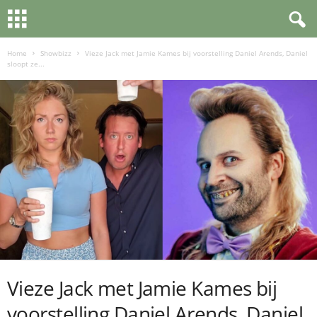
Home
Showbizz
Vieze Jack met Jamie Kames bij voorstelling Daniel Arends, Daniel
sloopt ze...
Vieze Jack met Jamie Kames bij
voorstelling Daniel Arends, Daniel