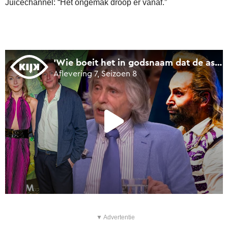
Juicechannel: “Het ongemak droop er vanaf.”
▼ Advertentie