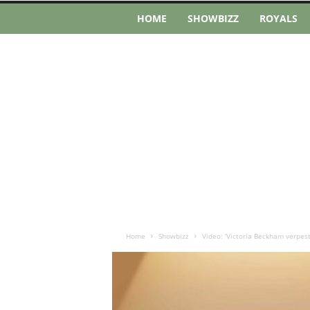
HOME
SHOWBIZZ
ROYALS
Home
Showbizz
Video: ‘Victoria Beckham verpest