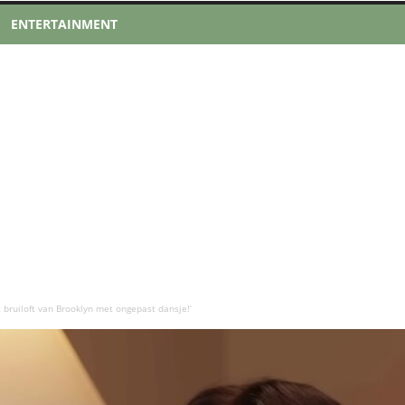
ENTERTAINMENT
 bruiloft van Brooklyn met ongepast dansje!’