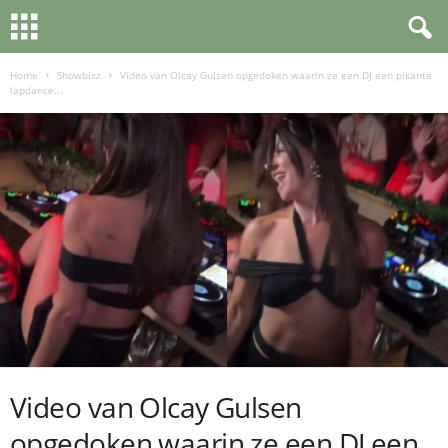
Home
Showbizz
Video van Olcay Gulsen opgedoken waarin ze een DJ een pikante
lapdance...
Video van Olcay Gulsen
opgedoken waarin ze een DJ een