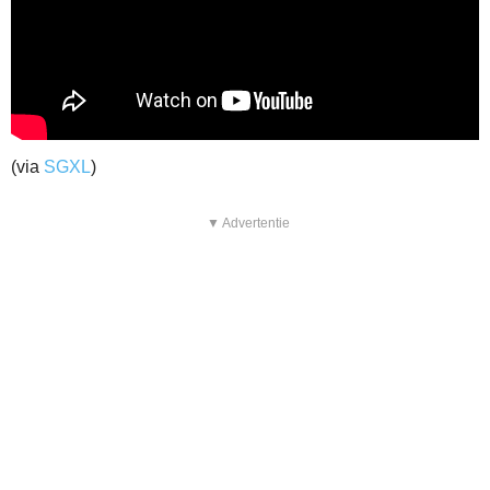
(via
SGXL
)
▼ Advertentie