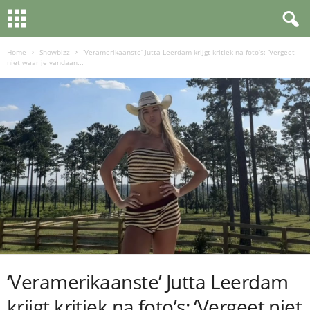
Home
Showbizz
‘Veramerikaanste’ Jutta Leerdam krijgt kritiek na foto’s: ‘Vergeet
niet waar je vandaan...
‘Veramerikaanste’ Jutta Leerdam
krijgt kritiek na foto’s: ‘Vergeet niet