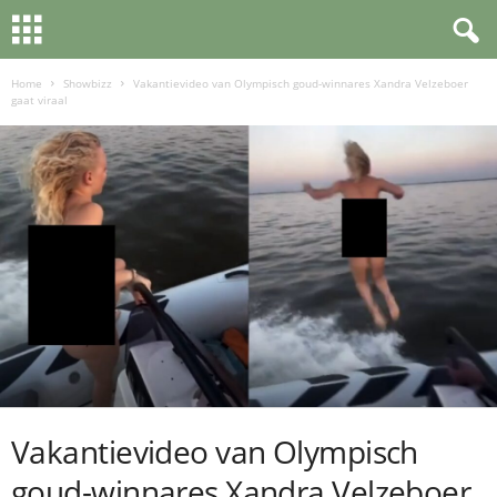
Home
Showbizz
Vakantievideo van Olympisch goud-winnares Xandra Velzeboer
gaat viraal
Vakantievideo van Olympisch
goud-winnares Xandra Velzeboer