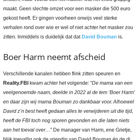
maakt. Geen slechte omzet voor een masker die 500 euro
gekost heeft. Er gingen voorheen onwijs veel sterke
verhalen rond over wie er wel of niet achter het masker zou
zitten. Inmiddels is duidelijk dat dat
David Bouman
is.
Boer Harm neemt afscheid
Verschillende kanalen hebben flink zitten speuren en
Reality.FBI
kwam achter het volgende: “
De mama van een
veelgenoemde naam, deelde in 2022 al de tem ‘Boer Harm’
en daar zijn wij mama Bouman zo dankbaar voor. Alhoewel
David z’n best heeft gedaan alles te verwijderen uit die tijd,
heeft de FBI toch nog sporen gevonden en die laten niets
aan het toeval over…
” De manager van Harm, ene Grietje,
blijk toevallig ook de vriendin van David Bouman én de dj