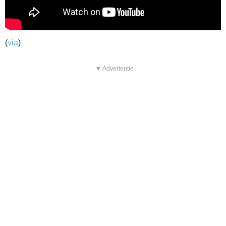
(
via
)
▼ Advertentie