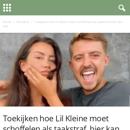
Home
Showbizz
Toekijken hoe Lil Kleine moet schoffelen als taakstraf, hier kan
het!
Toekijken hoe Lil Kleine moet
schoffelen als taakstraf, hier kan