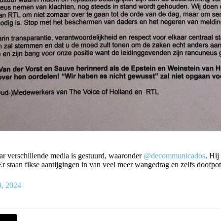
aar verschillende media is gestuurd, waaronder
@decommunicados
. Hij
 Er staan fikse aantijgingen in van veel meer wangedrag en zelfs doofpo
9, 2024