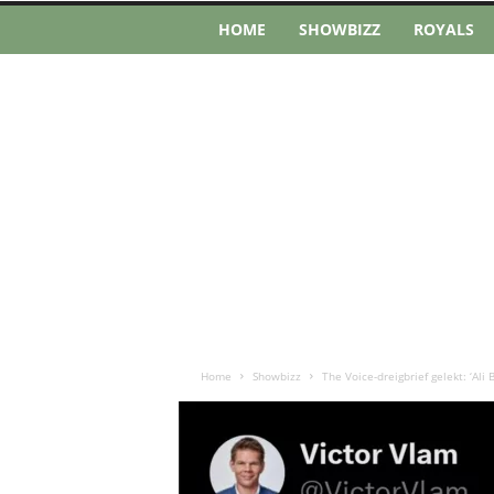
HOME
SHOWBIZZ
ROYALS
Home
Showbizz
The Voice-dreigbrief gelekt: ‘Ali