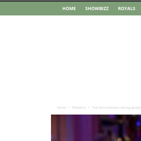
HOME
SHOWBIZZ
ROYALS
Home
Showbizz
The Voice-beerput alsnog geopen