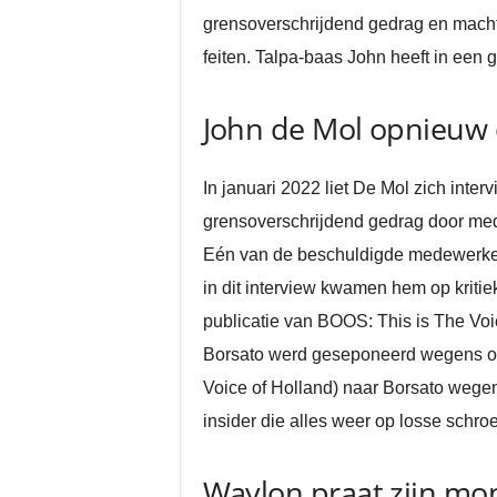
grensoverschrijdend gedrag en machts
feiten. Talpa-baas John heeft in een g
John de Mol opnieuw
In januari 2022 liet De Mol zich int
grensoverschrijdend gedrag door med
Eén van de beschuldigde medewerker
in dit interview kwamen hem op kritie
publicatie van BOOS: This is The Voi
Borsato werd geseponeerd wegens onv
Voice of Holland) naar Borsato wegens
insider die alles weer op losse schro
Waylon praat zijn mo