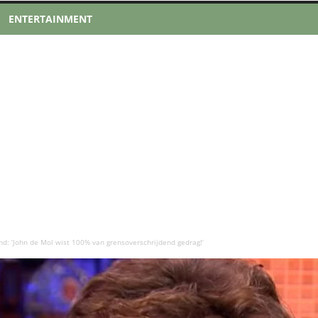
ENTERTAINMENT
d: ‘John de Mol wist 100% van grensoverschrijdend gedrag!’