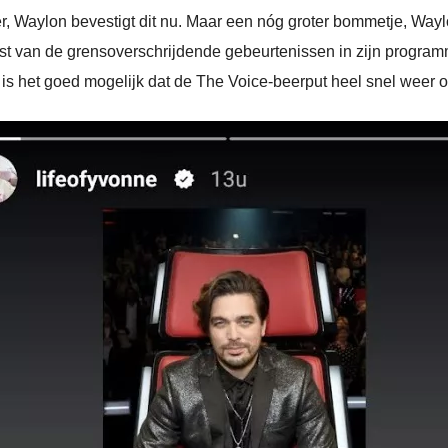
, Waylon bevestigt dit nu. Maar een nóg groter bommetje, Wayl
t van de grensoverschrijdende gebeurtenissen in zijn programm
is het goed mogelijk dat de The Voice-beerput heel snel weer o