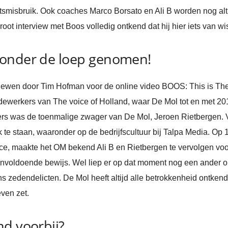
misbruik. Ook coaches Marco Borsato en Ali B worden nog altij
root interview met Boos volledig ontkend dat hij hier iets van wis
 onder de loep genomen!
erviewen door Tim Hofman voor de online video BOOS: This is Th
ewerkers van The voice of Holland, waar De Mol tot en met 201
s was de toenmalige zwager van De Mol, Jeroen Rietbergen. V
k te staan, waaronder op de bedrijfscultuur bij Talpa Media. Op 
ce, maakte het OM bekend Ali B en Rietbergen te vervolgen voo
oldoende bewijs. Wel liep er op dat moment nog een ander on
 zedendelicten. De Mol heeft altijd alle betrokkenheid ontkend
even zet.
nd voorbij?