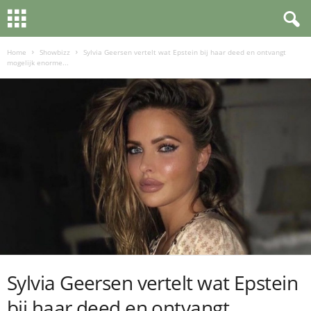
Home
Showbizz
Sylvia Geersen vertelt wat Epstein bij haar deed en ontvangt
mogelijk enorme...
Sylvia Geersen vertelt wat Epstein
bij haar deed en ontvangt