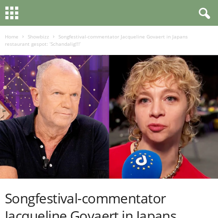
Home
Showbizz
Songfestival-commentator Jacqueline Govaert in Japans
restaurant gespot: ‘Schandalig!!!’
Songfestival-commentator
Jacqueline Govaert in Japans