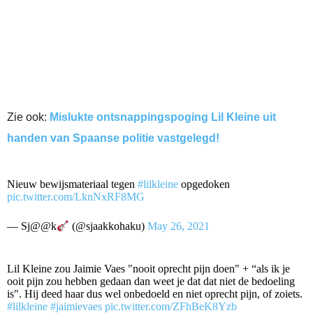
Zie ook:
Mislukte ontsnappingspoging Lil Kleine uit
handen van Spaanse politie vastgelegd!
Nieuw bewijsmateriaal tegen
#lilkleine
opgedoken
pic.twitter.com/LknNxRF8MG
— Sj@@k
(@sjaakkohaku)
May 26, 2021
Lil Kleine zou Jaimie Vaes "nooit oprecht pijn doen" + “als ik je
ooit pijn zou hebben gedaan dan weet je dat dat niet de bedoeling
is". Hij deed haar dus wel onbedoeld en niet oprecht pijn, of zoiets.
#lilkleine
#jaimievaes
pic.twitter.com/ZFhBeK8Yzb