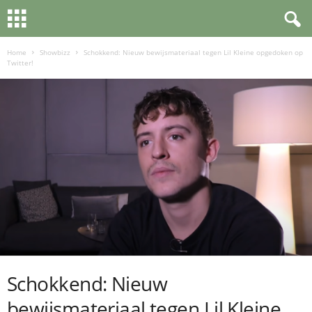
Home
Showbizz
Schokkend: Nieuw bewijsmateriaal tegen Lil Kleine opgedoken op
Twitter!
Schokkend: Nieuw
bewijsmateriaal tegen Lil Kleine