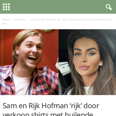
Home
Showbizz
Sam en Rijk Hofman ‘rijk’ door verkoop shirts met huilende Sarah
van...
Sam en Rijk Hofman ‘rijk’ door
verkoop shirts met huilende