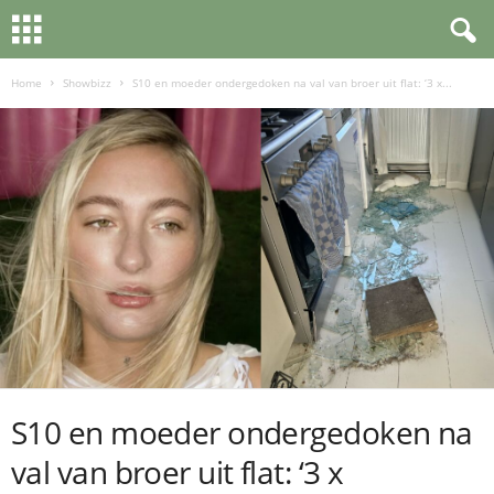
Home
Showbizz
S10 en moeder ondergedoken na val van broer uit flat: ‘3 x...
S10 en moeder ondergedoken na
val van broer uit flat: ‘3 x