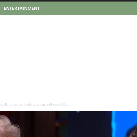
ENTERTAINMENT
es Berendse schandalig, vraagt zelf nog véél...