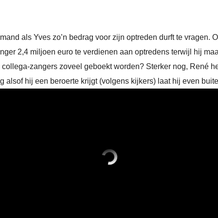
iemand als Yves zo’n bedrag voor zijn optreden durft te vragen
anger 2,4 miljoen euro te verdienen aan optredens terwijl hij ma
 collega-zangers zoveel geboekt worden? Sterker nog, René he
g alsof hij een beroerte krijgt (volgens kijkers) laat hij even bu