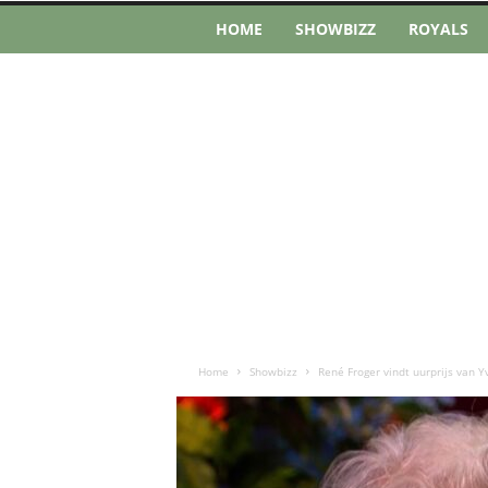
HOME
SHOWBIZZ
ROYALS
Home
Showbizz
René Froger vindt uurprijs van Yv