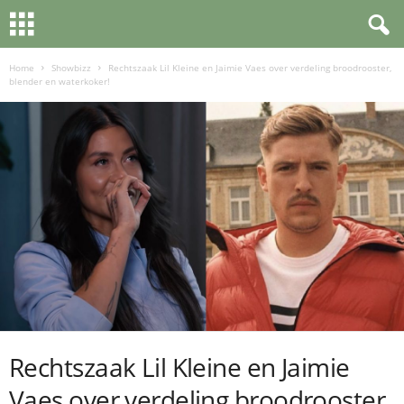
Home
Showbizz
Rechtszaak Lil Kleine en Jaimie Vaes over verdeling broodrooster,
blender en waterkoker!
Rechtszaak Lil Kleine en Jaimie
Vaes over verdeling broodrooster,