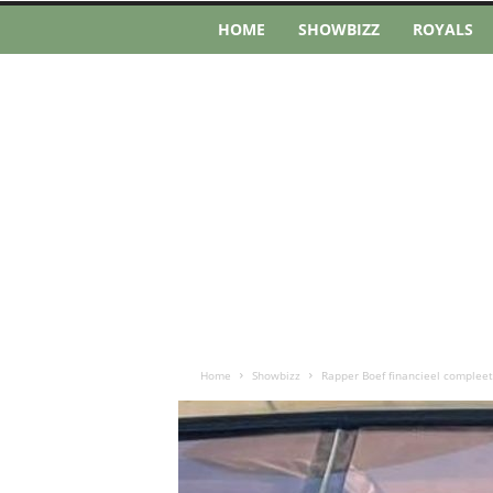
HOME
SHOWBIZZ
ROYALS
Home
Showbizz
Rapper Boef financieel compleet 