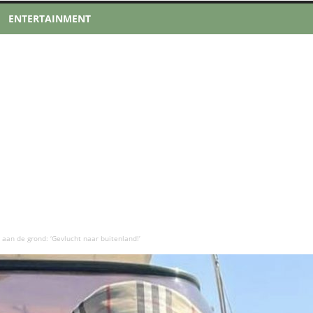
ENTERTAINMENT
aan de grond: ‘Gevlucht naar buitenland!’