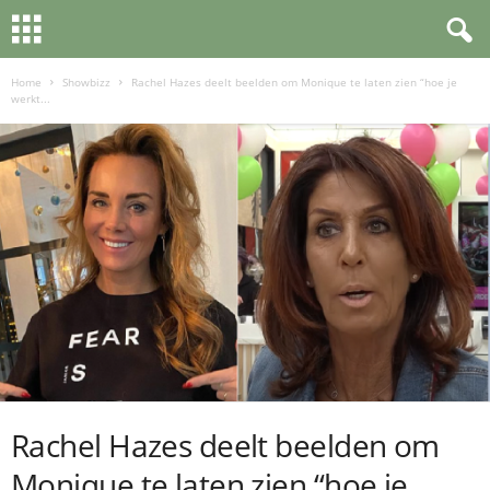
Home
Showbizz
Rachel Hazes deelt beelden om Monique te laten zien “hoe je
werkt...
Rachel Hazes deelt beelden om
Monique te laten zien “hoe je