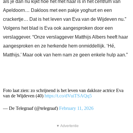
als je dan nu kijkt hoe het met haar is in het centrum van
Apeldoorn… Dakloos met een pakje yoghurt en een
crackertje… Dat is het leven van Eva van de Wijdeven nu.”
Volgens het blad is Eva ook aangesproken door een
verslaggever. “Onze verslaggever Matthijs Albers heeft haar
aangesproken en ze herkende hem onmiddellijk. ‘Hé,
Matthijs.’ Maar ook van hem nam ze geen enkele hulp aan.”
Foto laat zien: zo schrijnend is het leven van dakloze actrice Eva
van de Wijdeven (40)
https://t.co/dVuiTSAQq5
— De Telegraaf (@telegraaf)
February 11, 2026
▼ Advertentie