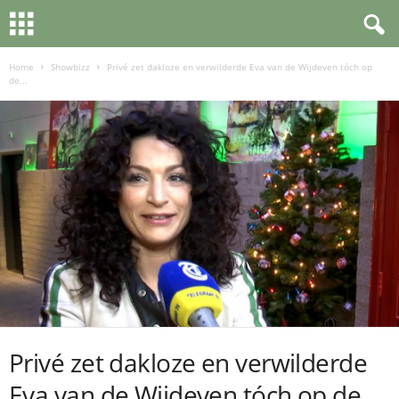
Home
Showbizz
Privé zet dakloze en verwilderde Eva van de Wijdeven tóch op
de...
Privé zet dakloze en verwilderde
Eva van de Wijdeven tóch op de