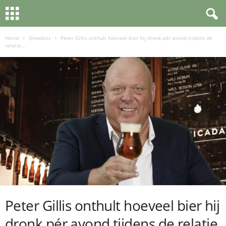
Home
Showbizz
Peter Gillis onthult hoeveel bier hij dronk pér avond tijdens de
relatie...
Peter Gillis onthult hoeveel bier hij
dronk pér avond tijdens de relatie