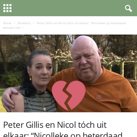
Home
Showbizz
Peter Gillis en Nicol tóch uit elkaar: “Nicolleke op heterdaad
betrapt met…”
Peter Gillis en Nicol tóch uit
elkaar: “Nicolleke op heterdaad