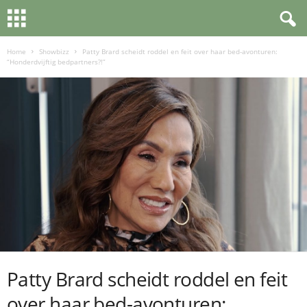
Home
Showbizz
Patty Brard scheidt roddel en feit over haar bed-avonturen:
“Honderdvijftig bedpartners?!”
Patty Brard scheidt roddel en feit
over haar bed-avonturen: