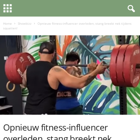
Home
Showbizz
Opnieuw fitness-influencer overleden, stang breekt nek tijdens
squatten!
Opnieuw fitness-influencer
overleden, stang breekt nek