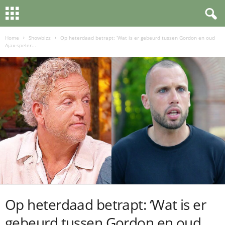
Home
Showbizz
Op heterdaad betrapt: ‘Wat is er gebeurd tussen Gordon en oud
Ajax-speler...
Op heterdaad betrapt: ‘Wat is er
gebeurd tussen Gordon en oud