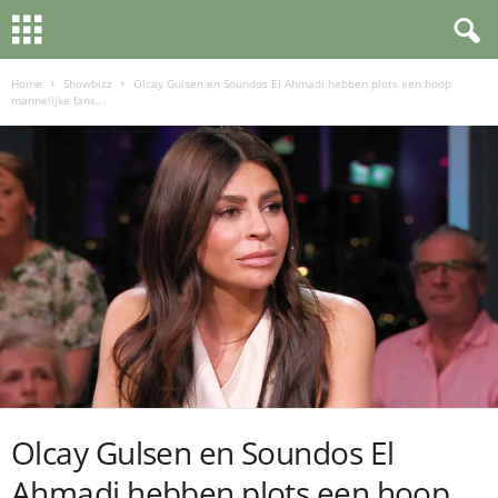
Home
Showbizz
Olcay Gulsen en Soundos El Ahmadi hebben plots een hoop
mannelijke fans...
Olcay Gulsen en Soundos El
Ahmadi hebben plots een hoop