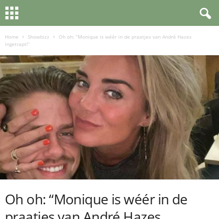
Home
Showbizz
Oh oh: “Monique is wéér in de praatjes van André Hazes
ingetrapt!”
Oh oh: “Monique is wéér in de
praatjes van André Hazes