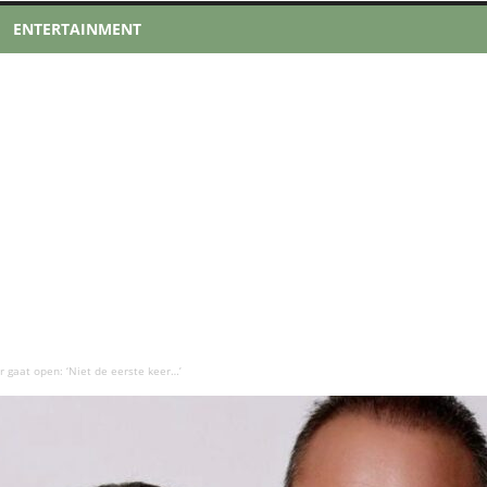
ENTERTAINMENT
r gaat open: ‘Niet de eerste keer…’