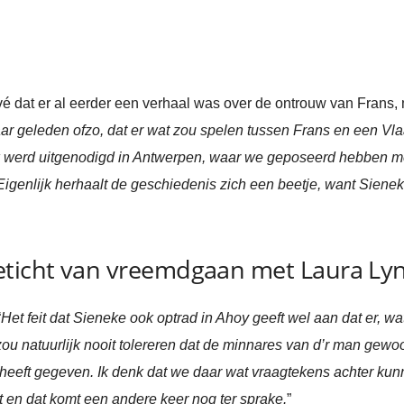
rivé dat er al eerder een verhaal was over de ontrouw van Frans, 
jaar geleden ofzo, dat er wat zou spelen tussen Frans en een V
 ik werd uitgenodigd in Antwerpen, waar we geposeerd hebben 
igenlijk herhaalt de geschiedenis zich een beetje, want Sieneke 
eticht van vreemdgaan met Laura Ly
“
Het feit dat Sieneke ook optrad in Ahoy geeft wel aan dat er, wat 
zou natuurlijk nooit tolereren dat de minnares van d’r man gew
t heeft gegeven. Ik denk dat we daar wat vraagtekens achter kunn
t en dat komt een andere keer nog ter sprake.
”