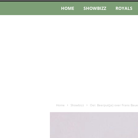
HOME
SHOWBIZZ
ROYALS
Home
Showbizz
Oei: Beerput(je) over Frans Baue