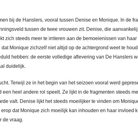
ermen bij de Hanslers, vooral tussen Denise en Monique. In de f
spanningsveld tussen de twee vrouwen zit. Denise, die aanvankel
ijkt zich steeds meer te irriteren aan de bemoeienissen van haar
l dat Monique zichzelf niet altijd op de achtergrond weet te houde
uld hebben: de eerste volledige aflevering van De Hanslers 
l duidelijk.
lucht. Terwijl ze in het begin van het seizoen vooral werd gepres
id een heel andere rol speelt. Ze lijkt in de fragmenten steeds me
aarde valt. Denise lijkt het steeds moeilijker te vinden om Moniq
kt erop dat Monique zich moeilijk kan inhouden en haar invloed kr
r de vraag.