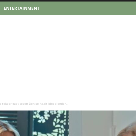
ENTERTAINMENT
tekeer gaat tegen Denise haalt bloed onder...