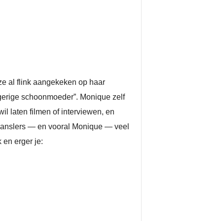
ze al flink aangekeken op haar
gerige schoonmoeder”. Monique zelf
wil laten filmen of interviewen, en
de Hanslers — en vooral Monique — veel
 en erger je: