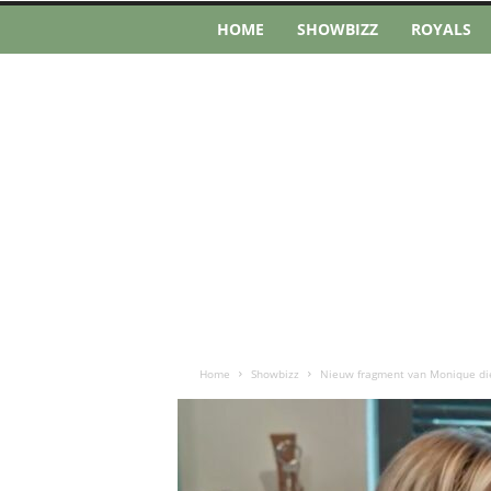
HOME
SHOWBIZZ
ROYALS
Home
Showbizz
Nieuw fragment van Monique die 