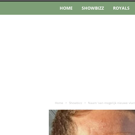
HOME
SHOWBIZZ
ROYALS
Home
Showbizz
Naam ‘van mogelijk nieuwe vlam’ 