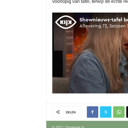
voorlopig van tafel, terwijl de echte re
DELEN
© 2022 | Showmag.nl