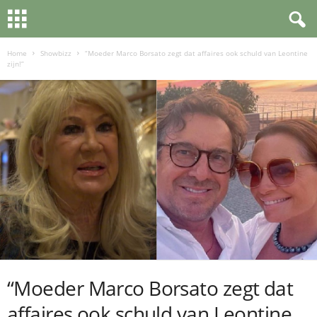
Home
Showbizz
“Moeder Marco Borsato zegt dat affaires ook schuld van Leontine
zijn!”
“Moeder Marco Borsato zegt dat
affaires ook schuld van Leontine