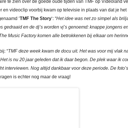
re te zien over de goede oude tijden van TMF op Videoland ver
 en videoclip voorbij kwam op televisie in plaats van dat je he
 genaamd ‘
TMF The Story
‘: “
Het idee was net zo simpel als brilj
ips gedraaid en de dj’s worden vj’s genoemd: knappe jongens en
 The Music Factory komen alle betrokkenen bij elkaar om herinn
bij: “
TMF deze week kwam de docu uit. Het was voor mij vlak n
. Het is nu 20 jaar geleden dat ik daar begon. De plek waar ik c
t interviewen. Nog altijd dankbaar voor deze periode. De foto’s
ragen is echter nog maar de vraag!