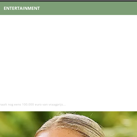
ENTERTAINMENT
aalt nog eens 100.000 euro van vraagprijs...