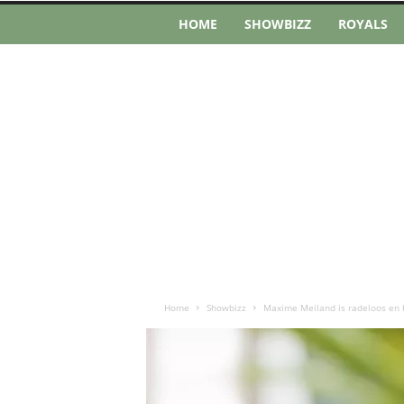
HOME
SHOWBIZZ
ROYALS
Home
Showbizz
Maxime Meiland is radeloos en h