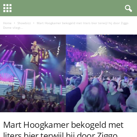
Home
Showbizz
Mart Hoogkamer bekogeld met liters bier terwijl hij door Ziggo
Dome vliegt...
Mart Hoogkamer bekogeld met
liters bier terwijl hij door Ziggo