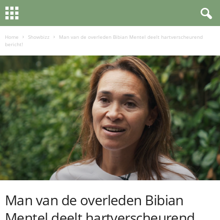
Home
Showbizz
Man van de overleden Bibian Mentel deelt hartverscheurend
bericht!
Man van de overleden Bibian
Mentel deelt hartverscheurend