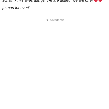
schat, ik mis alles aan je! We are united, we are one!
je man for ever!
”
▼ Advertentie